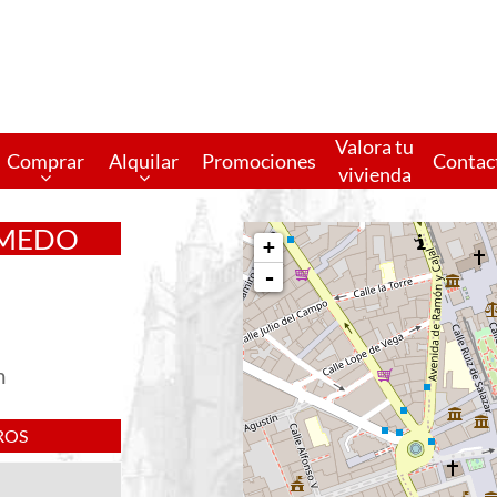
Valora tu
Comprar
Alquilar
Promociones
Contac
vivienda
UMEDO
+
-
m
ROS