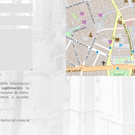
s
tirle información
.
Legitimación:
Su
cesiones de datos.
tros, a acceder,
itarios tal como se