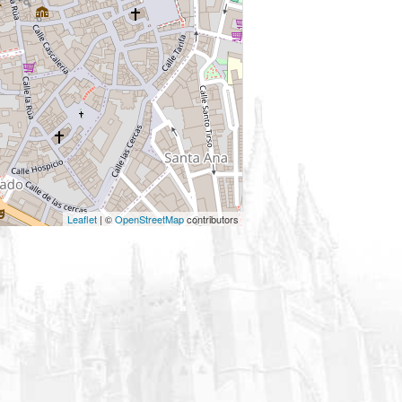
Leaflet
| ©
OpenStreetMap
contributors