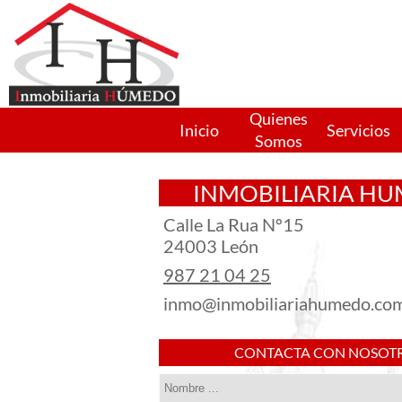
Quienes
Inicio
Servicios
Somos
INMOBILIARIA H
Calle La Rua Nº15
24003 León
987 21 04 25
inmo@inmobiliariahumedo.co
CONTACTA CON NOSOT