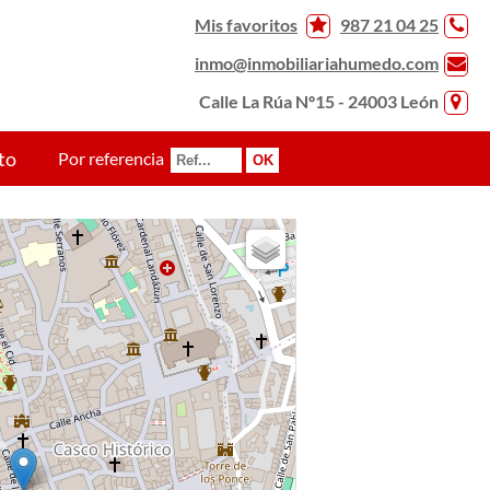
Mis favoritos
987 21 04 25
inmo@inmobiliariahumedo.com
Calle La Rúa Nº15 - 24003 León
to
Por referencia