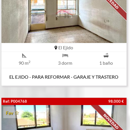
El Ejido
2
90 m
3 dorm
1 baño
EL EJIDO - PARA REFORMAR - GARAJE Y TRASTERO
Ref: P004768
98.000 €
Fav