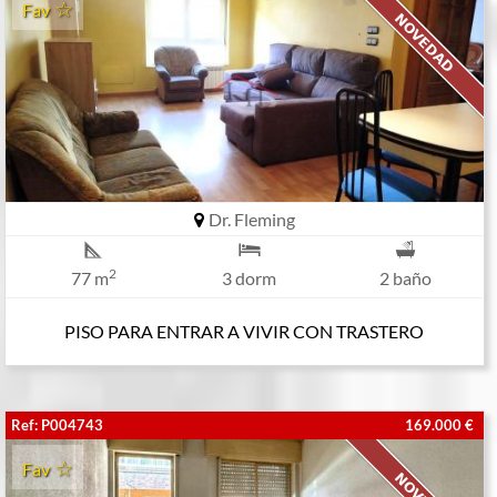
Fav
Dr. Fleming
2
77 m
3 dorm
2 baño
PISO PARA ENTRAR A VIVIR CON TRASTERO
Ref: P004743
169.000 €
Fav