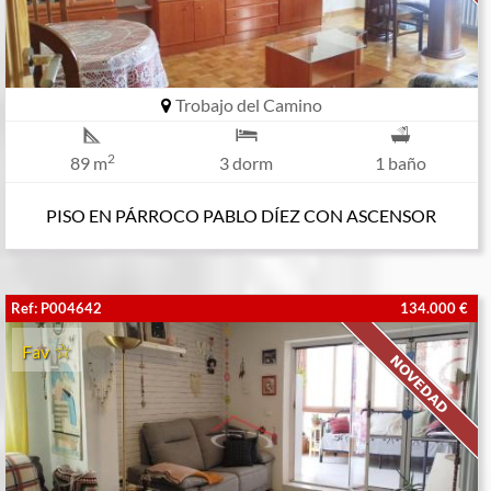
Trobajo del Camino
2
89 m
3 dorm
1 baño
PISO EN PÁRROCO PABLO DÍEZ CON ASCENSOR
Ref: P004642
134.000 €
Fav