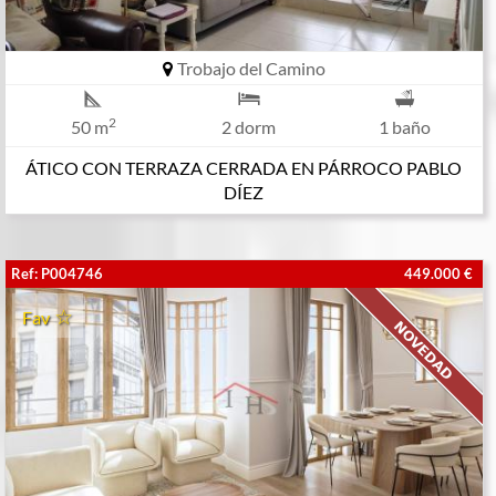
Trobajo del Camino
2
50 m
2 dorm
1 baño
ÁTICO CON TERRAZA CERRADA EN PÁRROCO PABLO
DÍEZ
Ref: P004746
449.000 €
Fav