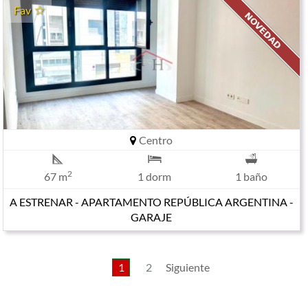
Fav
Centro
2
67 m
1 dorm
1 baño
A ESTRENAR - APARTAMENTO REPÚBLICA ARGENTINA -
GARAJE
1
2
Siguiente