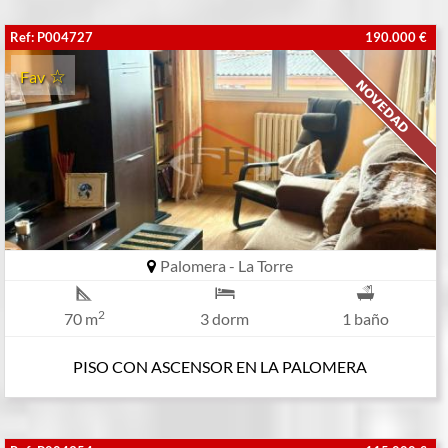
Ref: P004727
190.000 €
Fav
Palomera - La Torre
2
70 m
3 dorm
1 baño
PISO CON ASCENSOR EN LA PALOMERA