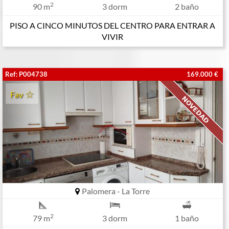
2
90 m
3 dorm
2 baño
PISO A CINCO MINUTOS DEL CENTRO PARA ENTRAR A
VIVIR
Ref: P004738
169.000 €
Fav
Palomera - La Torre
2
79 m
3 dorm
1 baño