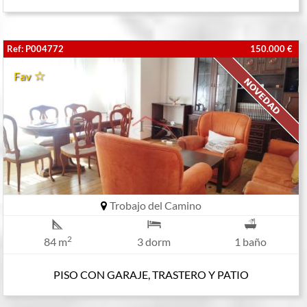
Ref: P004772
150.000 €
Fav
Trobajo del Camino
2
84 m
3 dorm
1 baño
PISO CON GARAJE, TRASTERO Y PATIO