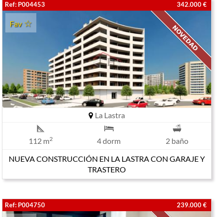
Ref: P004453
342.000 €
Fav
La Lastra
2
112 m
4 dorm
2 baño
NUEVA CONSTRUCCIÓN EN LA LASTRA CON GARAJE Y
TRASTERO
Ref: P004750
239.000 €