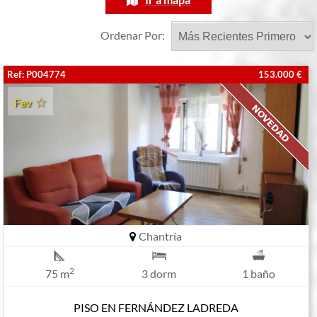
Ordenar Por:
Ref: P004774
153.000 €
Fav
Chantría
2
75 m
3 dorm
1 baño
PISO EN FERNÁNDEZ LADREDA