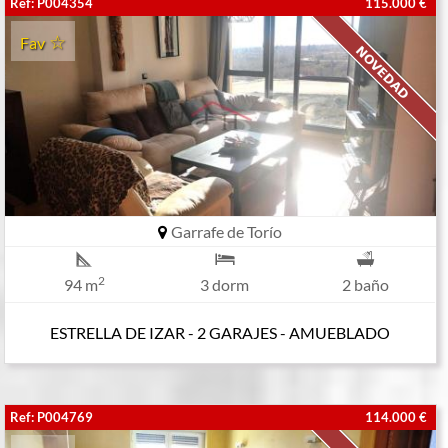
Ref: P004354
115.000 €
Fav
Garrafe de Torío
2
94 m
3 dorm
2 baño
ESTRELLA DE IZAR - 2 GARAJES - AMUEBLADO
Ref: P004769
114.000 €