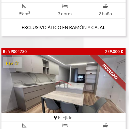
2
99 m
3 dorm
2 baño
EXCLUSIVO ÁTICO EN RAMÓN Y CAJAL
Ref: P004730
239.000 €
Fav
El Ejido