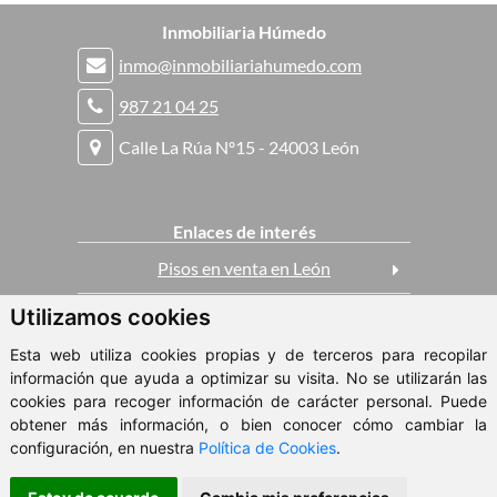
Inmobiliaria Húmedo
inmo@inmobiliariahumedo.com
987 21 04 25
Calle La Rúa Nº15 - 24003 León
Enlaces de interés
Pisos en venta en León
Utilizamos cookies
Casas en venta en León
Esta web utiliza cookies propias y de terceros para recopilar
Pisos en alquiler en León
información que ayuda a optimizar su visita. No se utilizarán las
cookies para recoger información de carácter personal. Puede
obtener más información, o bien conocer cómo cambiar la
© 2026 - Inmobiliaria Húmedo
configuración, en nuestra
Política de Cookies
.
Aviso Legal
-
Política de Privacidad
-
Política de Cookies
-