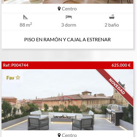
Centro
2
88 m
3 dorm
2 baño
PISO EN RAMÓN Y CAJAL A ESTRENAR
Ref: P004744
625.000 €
Fav
Centro