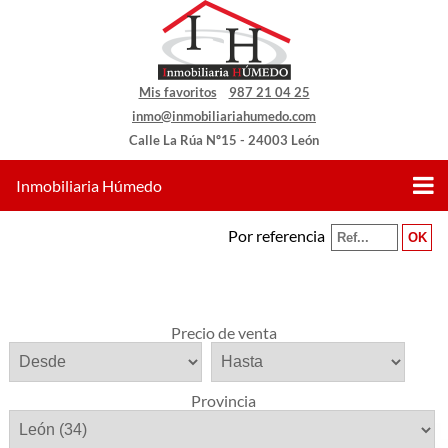
Mis favoritos
987 21 04 25
inmo@inmobiliariahumedo.com
Calle La Rúa Nº15 - 24003 León
Inmobiliaria Húmedo
Por referencia
Precio de venta
Provincia