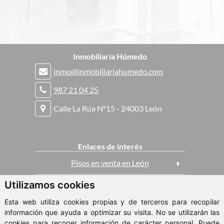
Inmobiliaria Húmedo
inmo@inmobiliariahumedo.com
987 21 04 25
Calle La Rúa Nº15 - 24003 León
Enlaces de interés
Pisos en venta en León
Utilizamos cookies
Casas en venta en León
Esta web utiliza cookies propias y de terceros para recopilar
Pisos en alquiler en León
información que ayuda a optimizar su visita. No se utilizarán las
cookies para recoger información de carácter personal. Puede