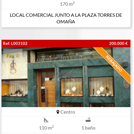
2
170 m
LOCAL COMERCIAL JUNTO A LA PLAZA TORRES DE
OMAÑA
Ref: L003102
200.000 €
Fav
Centro
2
110 m
1 baño