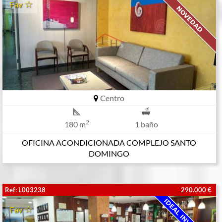
Fav
Centro
2
180 m
1 baño
OFICINA ACONDICIONADA COMPLEJO SANTO
DOMINGO
Ref: L003238
290.000 €
Fav