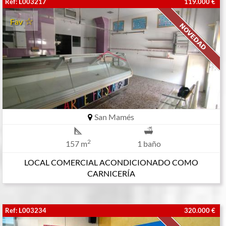
Ref: L003217
119.000 €
Fav
San Mamés
2
157 m
1 baño
LOCAL COMERCIAL ACONDICIONADO COMO
CARNICERÍA
Ref: L003234
320.000 €