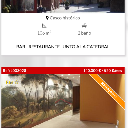
Casco histórico
2
106 m
2 baño
BAR - RESTAURANTE JUNTO A LA CATEDRAL
Ref: L003028
140.000 € / 520 €/mes
Fav