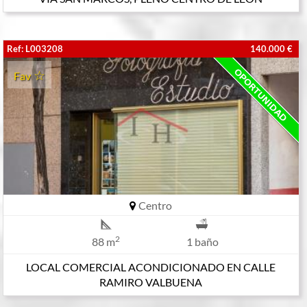
Ref: L003208
140.000 €
Fav
Centro
2
88 m
1 baño
LOCAL COMERCIAL ACONDICIONADO EN CALLE
RAMIRO VALBUENA