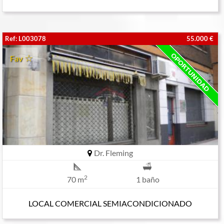
Ref: L003078
55.000 €
Fav
Dr. Fleming
2
70 m
1 baño
LOCAL COMERCIAL SEMIACONDICIONADO