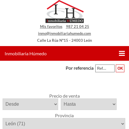
Mis favoritos
987 21 04 25
inmo@inmobiliariahumedo.com
Calle La Rúa Nº15 - 24003 León
Inmobiliaria Húmedo
Por referencia
Precio de venta
Provincia